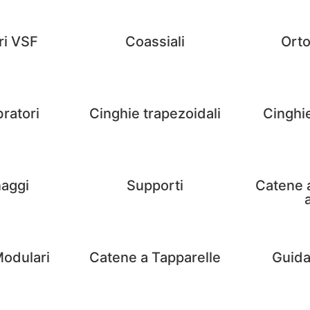
ri VSF
Coassiali
Orto
ratori
Cinghie trapezoidali
Cinghi
naggi
Supporti
Catene a 
Modulari
Catene a Tapparelle
Guida