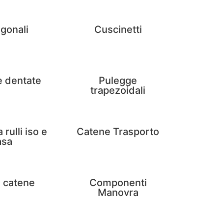
gonali
Cuscinetti
e dentate
Pulegge
trapezoidali
rulli iso e
Catene Trasporto
asa
 catene
Componenti
Manovra