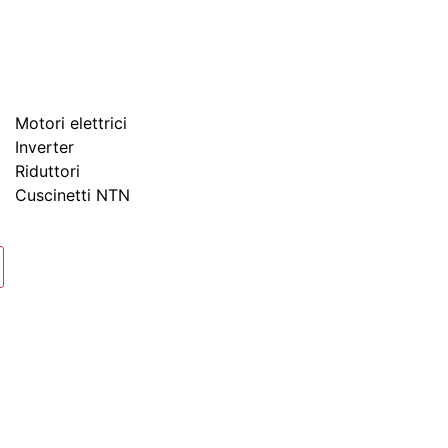
Home
Eltra
Marchi
Prodotti
Motori elettrici
Inverter
Riduttori
Prodotti
Cuscinetti NTN
Contatti